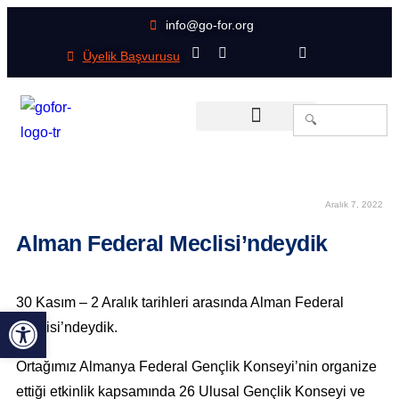
info@go-for.org
Üyelik Başvurusu
Search
for:
Üye Örgütlerimiz
Haberin Olsun
Aralık 7, 2022
Alman Federal Meclisi’ndeydik
30 Kasım – 2 Aralık tarihleri arasında Alman Federal
Open toolbar
Meclisi’ndeydik.
Ortağımız Almanya Federal Gençlik Konseyi’nin organize
ettiği etkinlik kapsamında 26 Ulusal Gençlik Konseyi ve