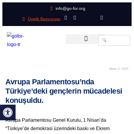
info@go-for.org
Üyelik Başvurusu
Search
for:
Üye Örgütlerimiz
Haberin Olsun
Nisan 4, 2025
Avrupa Parlamentosu’nda
Türkiye’deki gençlerin mücadelesi
konuşuldu.
Open toolbar
Avrupa Parlamentosu Genel Kurulu, 1 Nisan’da
“Türkiye’de demokrasi üzerindeki baskı ve Ekrem